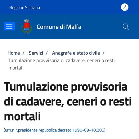
Salta al contenuto principale
Skip to footer content
Regione Siciliana
Comune di Malfa
Briciole di pane
Home
/
Servizi
/
Anagrafe e stato civile
/
Tumulazione provvisoria di cadavere, ceneri o resti
mortali
Tumulazione provvisoria
di cadavere, ceneri o resti
mortali
(
urn:nir:presidente.repubblica:decreto:1990-09-10;285
)