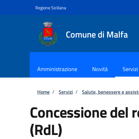
Salta al contenuto principale
Skip to footer content
Regione Siciliana
Comune di Malfa
Amministrazione
Novità
Servizi
Briciole di pane
Home
/
Servizi
/
Salute, benessere e assis
Concessione del re
(RdL)