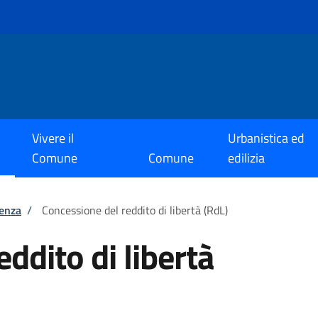
Vivere il
Urbanistica ed
Comune
Comune
edilizia
tenza
/
Concessione del reddito di libertà (RdL)
ddito di libertà