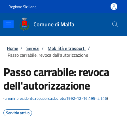
Salta al contenuto principale
Skip to footer content
Regione Siciliana
Comune di Malfa
Briciole di pane
Home
/
Servizi
/
Mobilità e trasporti
/
Passo carrabile: revoca dell'autorizzazione
Passo carrabile: revoca
dell'autorizzazione
(
urn:nir:presidente.repubblica:decreto:1992-12-16;495~art46
)
Servizio attivo