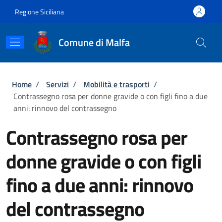
Salta al contenuto principale
Skip to footer content
Regione Siciliana
Comune di Malfa
Briciole di pane
Home
/
Servizi
/
Mobilità e trasporti
/
Contrassegno rosa per donne gravide o con figli fino a due
anni: rinnovo del contrassegno
Contrassegno rosa per
donne gravide o con figli
fino a due anni: rinnovo
del contrassegno