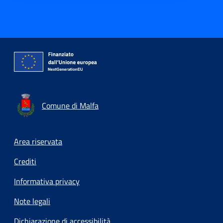
Comune di Malfa
Footer menu
Area riservata
Crediti
Informativa privacy
Note legali
Dichiarazione di accessibilità