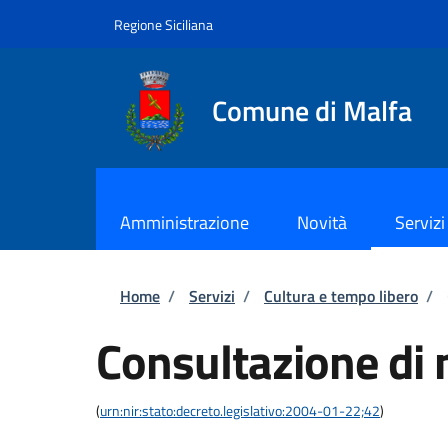
Salta al contenuto principale
Skip to footer content
Regione Siciliana
Comune di Malfa
Amministrazione
Novità
Servizi
Briciole di pane
Home
/
Servizi
/
Cultura e tempo libero
/
Consultazione di 
(
urn:nir:stato:decreto.legislativo:2004-01-22;42
)