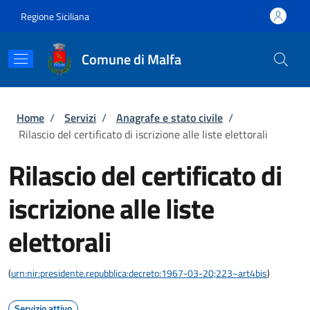
Salta al contenuto principale
Skip to footer content
Regione Siciliana
Comune di Malfa
Briciole di pane
Home
/
Servizi
/
Anagrafe e stato civile
/
Rilascio del certificato di iscrizione alle liste elettorali
Rilascio del certificato di
iscrizione alle liste
elettorali
(
urn:nir:presidente.repubblica:decreto:1967-03-20;223~art4bis
)
Servizio attivo