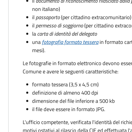
il
documento di riconoscimento rilasciato dalla 
non italiano)
il
passaporto
(per cittadino extracomunitario)
il
permesso di soggiorno
(per cittadino extrac
la
carta di identità del delegato
una
fotografia formato tessera
in formato car
mesi).
Le fotografie in formato elettronico devono esser
Comune e avere le seguenti caratteristiche
:
formato tessera (3,5 x 4,5 cm)
definizione di almeno 400 dpi
dimensione del file inferiore a 500 kb
il file deve essere in formato JPG.
L'ufficio competente, verificata l'identità del rich
motivi ostativi al rilascio della CIE ed effettuata 