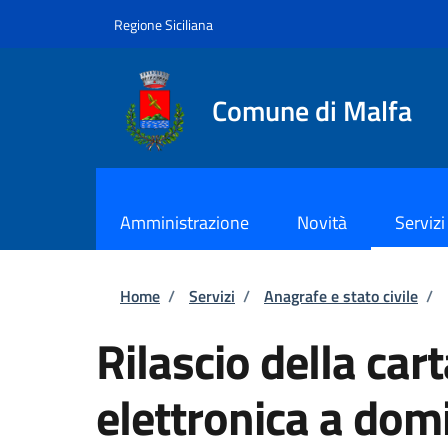
Salta al contenuto principale
Skip to footer content
Regione Siciliana
Comune di Malfa
Amministrazione
Novità
Servizi
Briciole di pane
Home
/
Servizi
/
Anagrafe e stato civile
/
Rilascio della cart
elettronica a domi