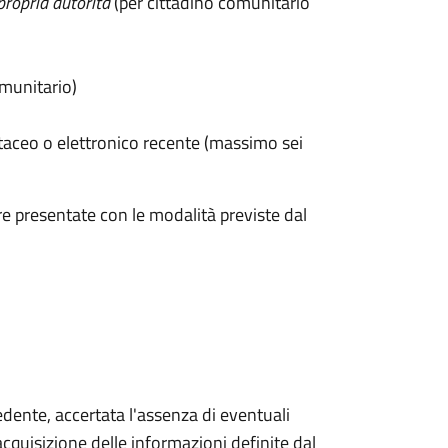
propria autorità
(per cittadino comunitario
omunitario)
taceo o elettronico recente (massimo sei
e presentate con le modalità previste dal
iedente, accertata l'assenza di eventuali
l'acquisizione delle informazioni definite dal