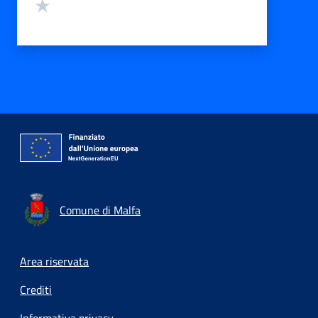
Valuta 1 stelle su 5
Comune di Malfa
Footer menu
Area riservata
Crediti
Informativa privacy