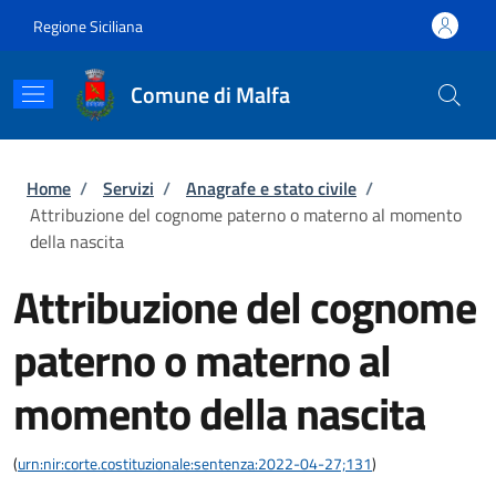
Salta al contenuto principale
Skip to footer content
Regione Siciliana
Comune di Malfa
Briciole di pane
Home
/
Servizi
/
Anagrafe e stato civile
/
Attribuzione del cognome paterno o materno al momento
della nascita
Attribuzione del cognome
paterno o materno al
momento della nascita
(
urn:nir:corte.costituzionale:sentenza:2022-04-27;131
)