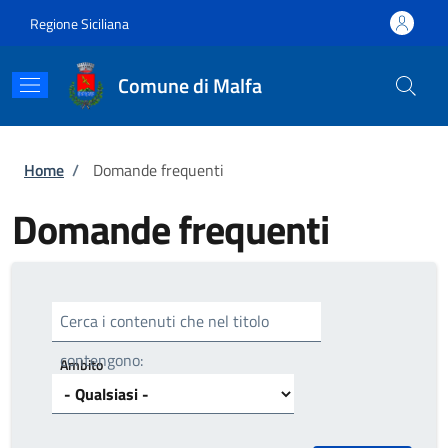
Salta al contenuto principale
Skip to footer content
Regione Siciliana
Comune di Malfa
Briciole di pane
Home
/
Domande frequenti
Domande frequenti
Cerca i contenuti che nel titolo
contengono:
Ambito