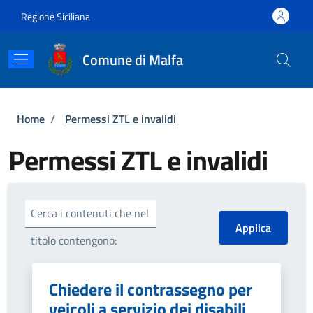
Salta al contenuto principale
Skip to footer content
Regione Siciliana
Comune di Malfa
Briciole di pane
Home
/
Permessi ZTL e invalidi
Permessi ZTL e invalidi
Cerca i contenuti che nel
titolo contengono:
Chiedere il contrassegno per
veicoli a servizio dei disabili