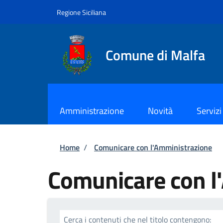
Salta al contenuto principale
Skip to footer content
Regione Siciliana
Comune di Malfa
Amministrazione
Novità
Servizi
Briciole di pane
Home
/
Comunicare con l'Amministrazione
Comunicare con l
Cerca i contenuti che nel titolo contengono: