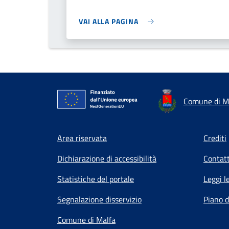
VAI ALLA PAGINA
Comune di M
Footer menu
Area riservata
Crediti
Dichiarazione di accessibilità
Contatt
Statistiche del portale
Leggi l
Segnalazione disservizio
Piano d
Comune di Malfa