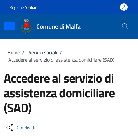
Salta al contenuto principale
Skip to footer content
Regione Siciliana
Comune di Malfa
Briciole di pane
Home
/
Servizi sociali
/
Accedere al servizio di assistenza domiciliare (SAD)
Accedere al servizio di
assistenza domiciliare
(SAD)
Condividi